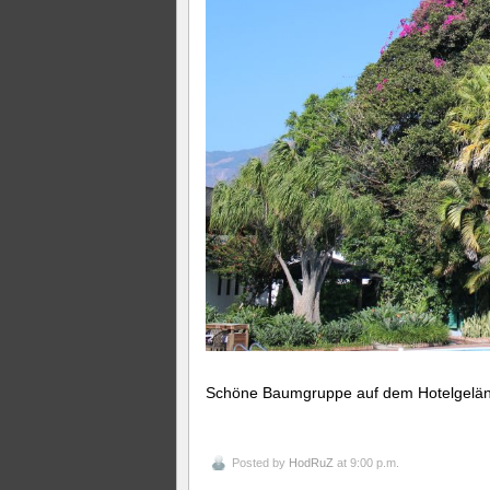
Schöne Baumgruppe auf dem Hotelgelä
Posted by
HodRuZ
at 9:00 p.m.