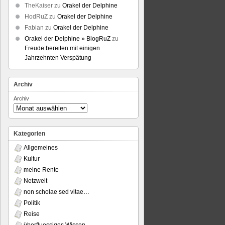
TheKaiser
zu
Orakel der Delphine
HodRuZ
zu
Orakel der Delphine
Fabian
zu
Orakel der Delphine
Orakel der Delphine » BlogRuZ
zu
Freude bereiten mit einigen
Jahrzehnten Verspätung
Archiv
Archiv
Kategorien
Allgemeines
Kultur
meine Rente
Netzwelt
non scholae sed vitae…
Politik
Reise