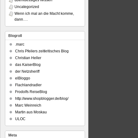
überfluessiges Wissen
Uncategorized
Wenn ich mal an die Macht komme,
dann….
Blogroll
.marc
Chris Pfeilers zeitkritisches Blog
Christian Heller
das KaiserBlog
der Netzsheriff
elBloggo
Flachlandradler
Frodolfs ReiseBlog
http://www.shopblogger.de/blog/
Marc Weinreich
Martin aus Moskau
ULOC
Meta