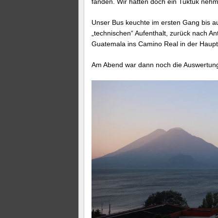
fanden. Wir hätten doch ein Tuktuk nehm
Unser Bus keuchte im ersten Gang bis au
„technischen“ Aufenthalt, zurück nach A
Guatemala ins Camino Real in der Haupt
Am Abend war dann noch die Auswertung 