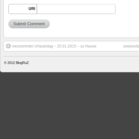
URI
neunzehnter Urlaubstag – 25.01.2015 – zu Hause
zweiundz
© 2012
BlogRuZ