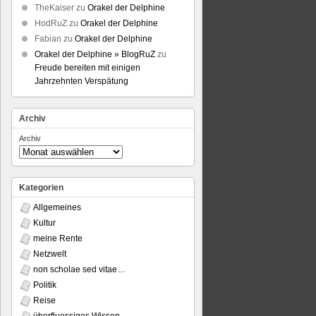
TheKaiser
zu
Orakel der Delphine
HodRuZ
zu
Orakel der Delphine
Fabian
zu
Orakel der Delphine
Orakel der Delphine » BlogRuZ
zu
Freude bereiten mit einigen
Jahrzehnten Verspätung
Archiv
Archiv
Kategorien
Allgemeines
Kultur
meine Rente
Netzwelt
non scholae sed vitae…
Politik
Reise