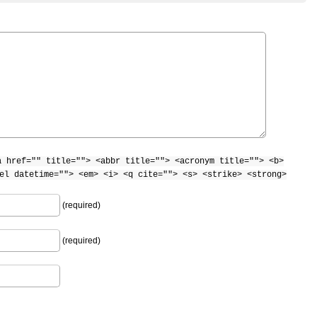
a href="" title=""> <abbr title=""> <acronym title=""> <b>
el datetime=""> <em> <i> <q cite=""> <s> <strike> <strong>
(required)
(required)