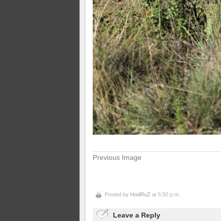
Previous Image
Posted by
HodRuZ
at 5:50 p.m.
Leave a Reply