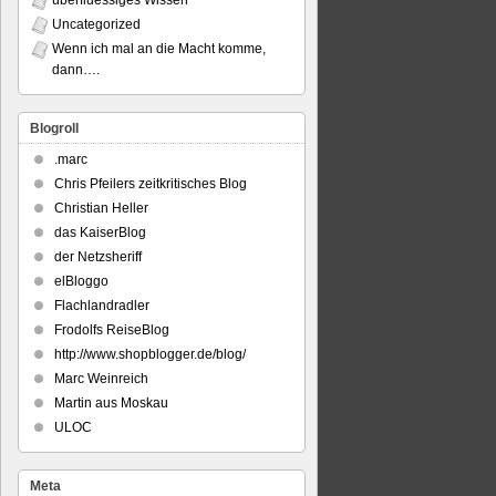
überfluessiges Wissen
Uncategorized
Wenn ich mal an die Macht komme,
dann….
Blogroll
.marc
Chris Pfeilers zeitkritisches Blog
Christian Heller
das KaiserBlog
der Netzsheriff
elBloggo
Flachlandradler
Frodolfs ReiseBlog
http://www.shopblogger.de/blog/
Marc Weinreich
Martin aus Moskau
ULOC
Meta