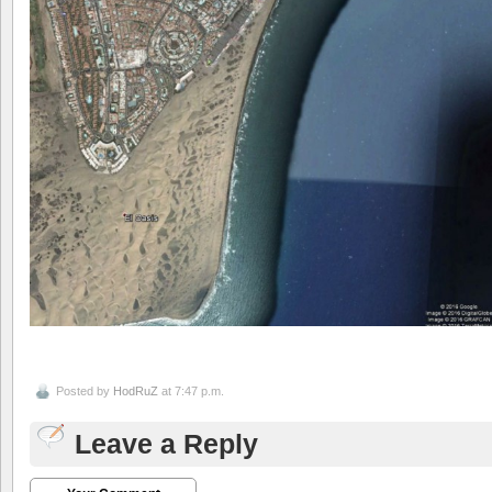
Posted by
HodRuZ
at 7:47 p.m.
Leave a Reply