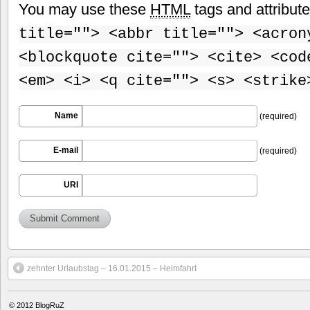
You may use these
HTML
tags and attribut
title=""> <abbr title=""> <acron
<blockquote cite=""> <cite> <cod
<em> <i> <q cite=""> <s> <strike
Name
(required)
E-mail
(required)
URI
zehnter Urlaubstag – 16.01.2015 – Heimfahrt
© 2012
BlogRuZ