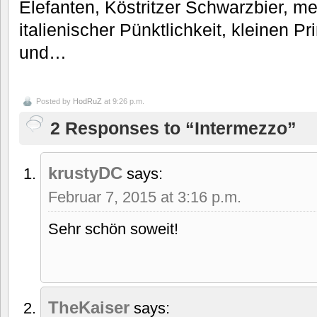
Elefanten, Köstritzer Schwarzbier, m
italienischer Pünktlichkeit, kleinen P
und…
Posted by
HodRuZ
at 9:26 p.m.
2 Responses to “Intermezzo”
krustyDC
says:
Februar 7, 2015 at 3:16 p.m.
Sehr schön soweit!
TheKaiser
says: