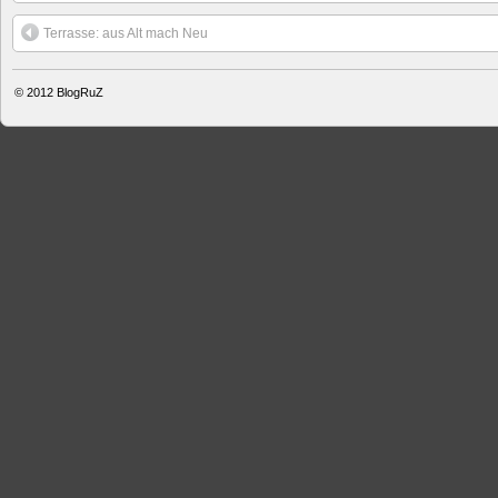
Terrasse: aus Alt mach Neu
© 2012
BlogRuZ