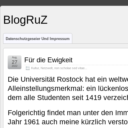
BlogRuZ
Datenschutzgeseier Und Impressum
Aug.
Für die Ewigkeit
27
2022
Kultur
,
Netzwelt
,
non scholae sed vitae...
Die Universität Rostock hat ein weltwe
Alleinstellungsmerkmal: ein lückenl
dem alle Studenten seit 1419 verzeic
Folgerichtig findet man unter den Im
Jahr 1961 auch meine kürzlich verst