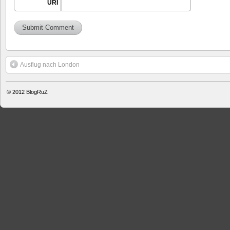
URI
Ausflug nach London
© 2012
BlogRuZ