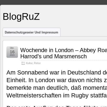
BlogRuZ
Datenschutzgeseier Und Impressum
Okt.
Wochende in London – Abbey Road
16
Harrod’s und Marsmensch
2015
Kultur
,
Reise
Am Sonnabend war in Deutschland d
Einheit. In London war davon nichts 
bemerkte man deutlich, daß momenta
Weltmeisterschaften im Rugby stattf