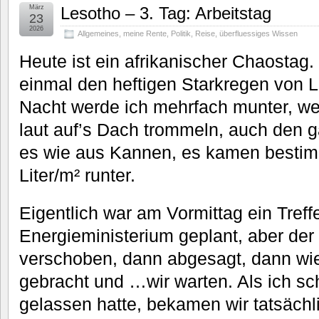
März
Lesotho – 3. Tag: Arbeitstag
23
2026
Allgemeines
,
meine Rente
,
Politik
,
Reise
,
überfluessiges Wissen
Heute ist ein afrikanischer Chaostag. 
einmal den heftigen Starkregen von L
Nacht werde ich mehrfach munter, we
laut auf’s Dach trommeln, auch den g
es wie aus Kannen, es kamen bestim
Liter/m² runter.
Eigentlich war am Vormittag ein Treff
Energieministerium geplant, aber der
verschoben, dann abgesagt, dann wie
gebracht und …wir warten. Als ich sc
gelassen hatte, bekamen wir tatsächl