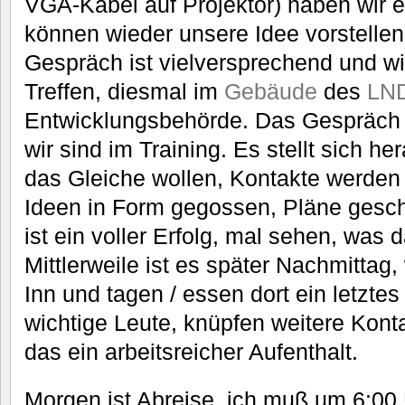
VGA-Kabel auf Projektor) haben wir e
können wieder unsere Idee vorstelle
Gespräch ist vielversprechend und w
Treffen, diesmal im
Gebäude
des
LN
Entwicklungsbehörde. Das Gespräch do
wir sind im Training. Es stellt sich 
das Gleiche wollen, Kontakte werden
Ideen in Form gegossen, Pläne gesch
ist ein voller Erfolg, mal sehen, was
Mittlerweile ist es später Nachmittag,
Inn und tagen / essen dort ein letztes
wichtige Leute, knüpfen weitere Konta
das ein arbeitsreicher Aufenthalt.
Morgen ist Abreise, ich muß um 6:00 U