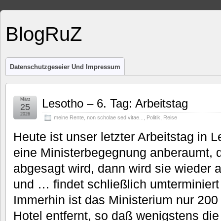
BlogRuZ
Datenschutzgeseier Und Impressum
März
Lesotho – 6. Tag: Arbeitstag
25
2026
meine Rente
,
non scholae sed vitae...
,
Politik
,
Reise
Heute ist unser letzter Arbeitstag in
eine Ministerbegegnung anberaumt, 
abgesagt wird, dann wird sie wieder
und … findet schließlich umterminiert
Immerhin ist das Ministerium nur 2
Hotel entfernt, so daß wenigstens di