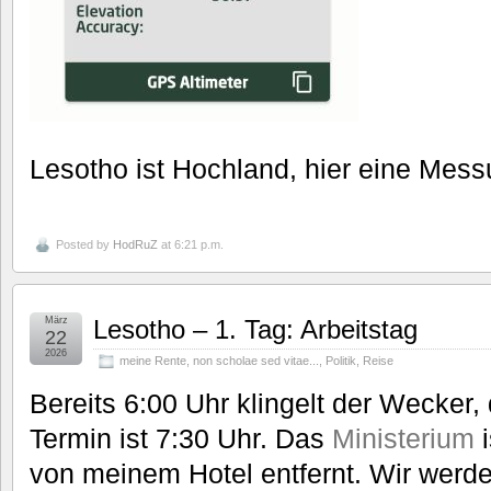
Lesotho ist Hochland, hier eine Mes
Posted by
HodRuZ
at 6:21 p.m.
März
Lesotho – 1. Tag: Arbeitstag
22
2026
meine Rente
,
non scholae sed vitae...
,
Politik
,
Reise
Bereits 6:00 Uhr klingelt der Wecker, 
Termin ist 7:30 Uhr. Das
Ministerium
i
von meinem Hotel entfernt. Wir werde