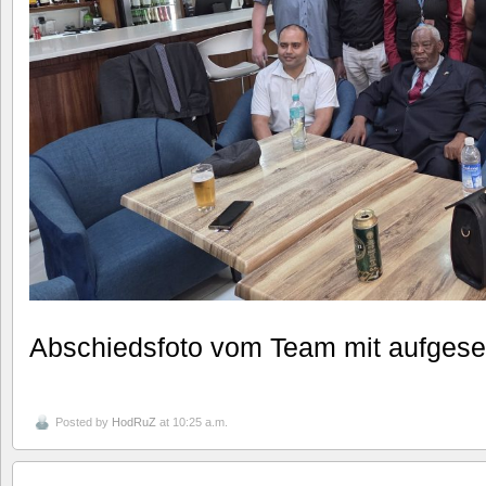
Abschiedsfoto vom Team mit aufges
Posted by
HodRuZ
at 10:25 a.m.