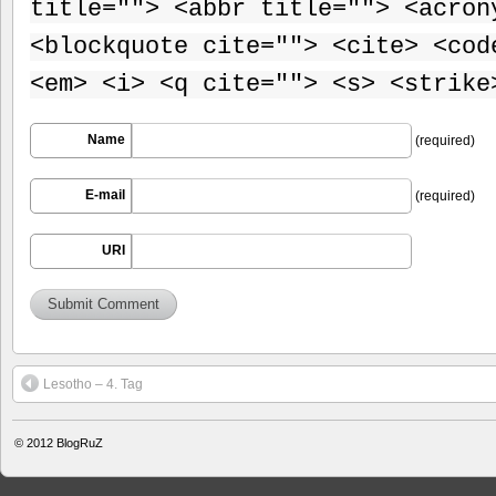
title=""> <abbr title=""> <acron
<blockquote cite=""> <cite> <cod
<em> <i> <q cite=""> <s> <strike
Name
(required)
E-mail
(required)
URI
Lesotho – 4. Tag
© 2012
BlogRuZ