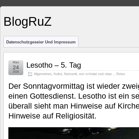
BlogRuZ
Datenschutzgeseier Und Impressum
März
Lesotho – 5. Tag
24
2026
Allgemeines
,
Kultur
,
Netzwelt
,
non scholae sed vitae...
,
Reise
Der Sonntagvormittag ist wieder zwei
einen Gottesdienst. Lesotho ist ein se
überall sieht man Hinweise auf Kirch
Hinweise auf Religiosität.