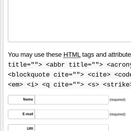
You may use these
HTML
tags and attribut
title=""> <abbr title=""> <acron
<blockquote cite=""> <cite> <cod
<em> <i> <q cite=""> <s> <strike
Name
(required)
E-mail
(required)
URI